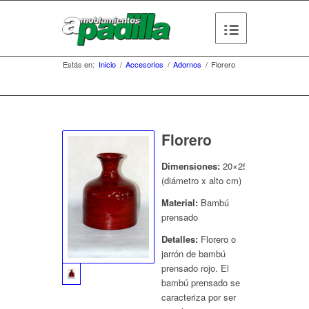
Estás en:
Inicio
/
Accesorios
/
Adornos
/
Florero
Florero
Dimensiones:
20×25
(diámetro x alto cm)
Material:
Bambú
prensado
Detalles:
Florero o
jarrón de bambú
prensado rojo. El
bambú prensado se
caracteriza por ser