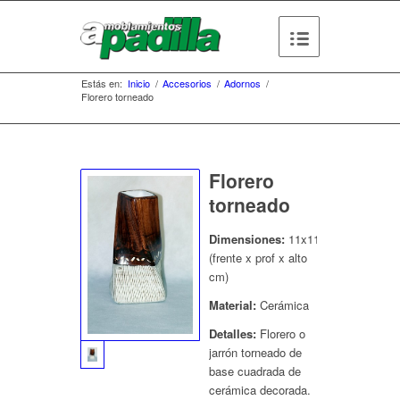
Estás en:
Inicio
/
Accesorios
/
Adornos
/
Florero torneado
Florero
torneado
Dimensiones:
11x11x22
(frente x prof x alto
cm)
Material:
Cerámica
Detalles:
Florero o
jarrón torneado de
base cuadrada de
cerámica decorada.