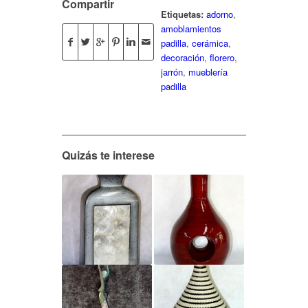
Compartir
Etiquetas:
adorno
,
amoblamientos
padilla
,
cerámica
,
decoración
,
florero
,
jarrón
,
mueblería
padilla
Quizás te interese