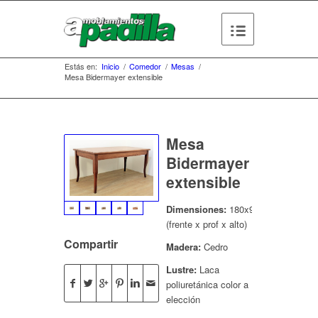
Estás en:
Inicio
/
Comedor
/
Mesas
/
Mesa Bidermayer extensible
Mesa
Bidermayer
extensible
Dimensiones:
180x90x78
(frente x prof x alto)
Compartir
Madera:
Cedro
Lustre:
Laca
poliuretánica color a
elección