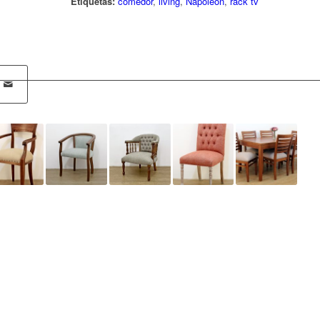
Etiquetas:
comedor
,
living
,
Napoleón
,
rack tv