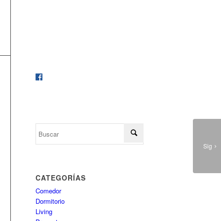
calidad.
Para recibir todas nuestra
novedades, dale me gusta a nuestro
Facebook
Sig
CATEGORÍAS
Comedor
Dormitorio
Living