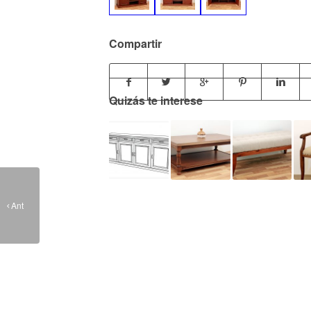
Compartir
Quizás te interese
Rack Nórdico
Ant