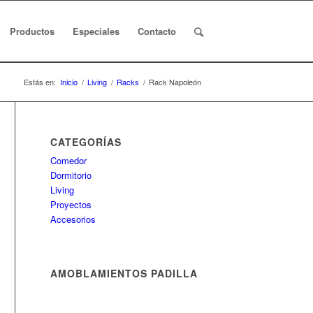
Productos
Especiales
Contacto
Estás en:
Inicio
/
Living
/
Racks
/
Rack Napoleón
CATEGORÍAS
Comedor
Dormitorio
Living
Proyectos
Accesorios
AMOBLAMIENTOS PADILLA
Casi 40 años de experiencia para
brindarle sólo productos con la mejor