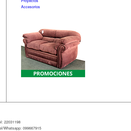
Proyectos
Accesorios
el: 22031198
el/Whatsapp: 099667915