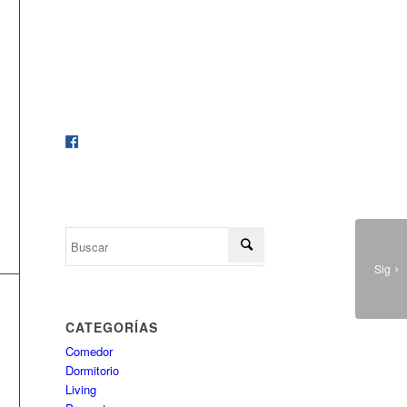
calidad.
Para recibir todas nuestra
novedades, dale me gusta a nuestro
Facebook
Sig
CATEGORÍAS
Comedor
Dormitorio
Living