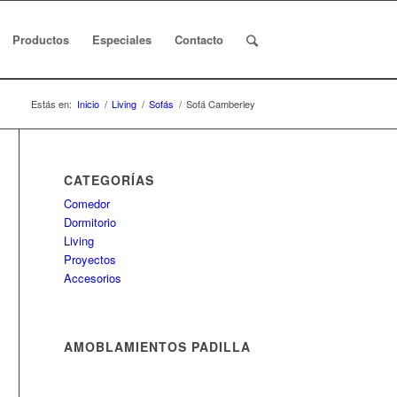
Productos
Especiales
Contacto
Estás en:
Inicio
/
Living
/
Sofás
/
Sofá Camberley
CATEGORÍAS
Comedor
Dormitorio
Living
Proyectos
Accesorios
AMOBLAMIENTOS PADILLA
Casi 40 años de experiencia para
brindarle sólo productos con la mejor