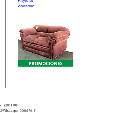
Proyectos
Accesorios
el: 22031198
el/Whatsapp: 099667915