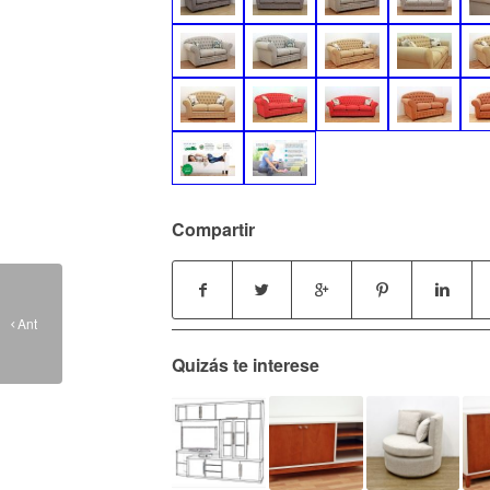
Compartir
Sofá Chesterfield
Ant
Quizás te interese