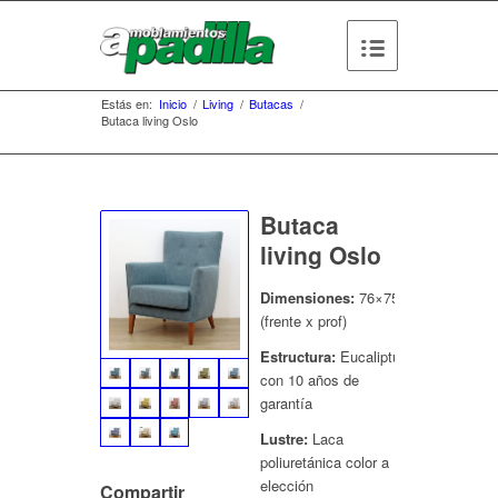
Estás en:
Inicio
/
Living
/
Butacas
/
Butaca living Oslo
Butaca
living Oslo
Dimensiones:
76×75
(frente x prof)
Estructura:
Eucaliptus
con 10 años de
garantía
Lustre:
Laca
poliuretánica color a
elección
Compartir