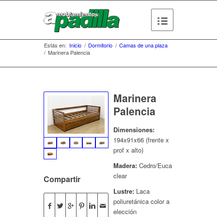
Estás en:
Inicio
/
Dormitorio
/
Camas de una plaza
/
Marinera Palencia
Marinera
Palencia
Dimensiones:
194x91x66 (frente x
prof x alto)
Madera:
Cedro/Eucaliptus
clear
Compartir
Lustre:
Laca
poliuretánica color a
elección