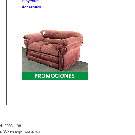
Proyectos
Accesorios
el: 22031198
el/Whatsapp: 099667915