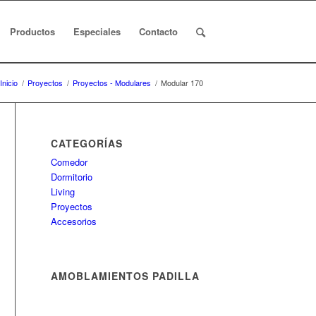
Productos
Especiales
Contacto
Inicio
/
Proyectos
/
Proyectos - Modulares
/
Modular 170
CATEGORÍAS
Comedor
Dormitorio
Living
Proyectos
Accesorios
AMOBLAMIENTOS PADILLA
Casi 40 años de experiencia para
brindarle sólo productos con la mejor