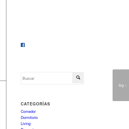
calidad.
Para recibir todas nuestra
novedades, dale me gusta a nuestro
Facebook
Sig
CATEGORÍAS
Comedor
Dormitorio
Living